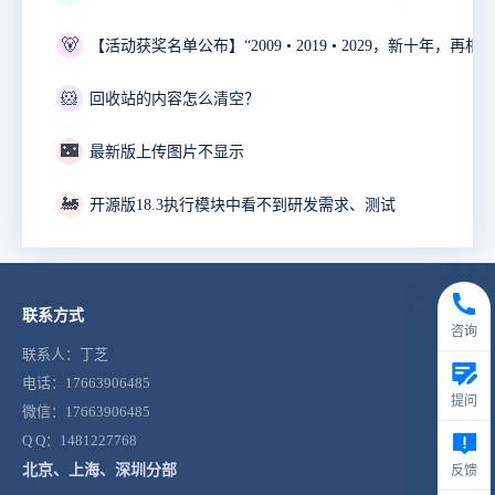
🐻
🐹
回收站的内容怎么清空？
🌃
最新版上传图片不显示
🚂
开源版18.3执行模块中看不到研发需求、测试
联系方式
咨询
联系人：丁芝
电话：17663906485
提问
微信：17663906485
Q Q：1481227768
北京、上海、深圳分部
反馈