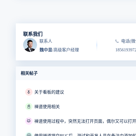
联系我们
联系人
电话(微
魏中显
/高级客户经理
185619397
相关帖子
🌷
关于看板的建议
📓
禅道使用相关
🥁
😆
使用禅道提交BUG后，测试和开发人员在备注中添加