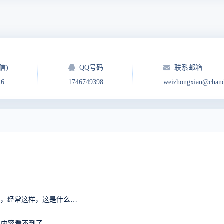
信)
QQ号码
联系邮箱
26
1746749398
weizhongxian@chan
禅道使用过程中，突然无法打开页面，偶尔又可以打开，经常这样，这是什么问题？
的内容看不到了