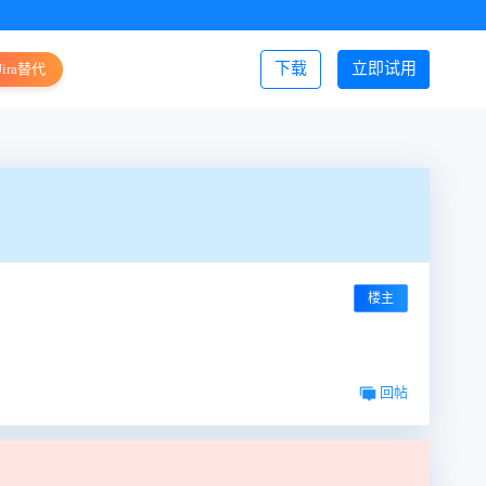
下载
立即试用
Jira替代
登录/注册
楼主
回帖