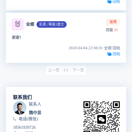
回帖
板凳
🐰
全顺
玄清 | 等级1居士
回复
#1
谢谢！
2020-04-04 22:08:01 全顺 回帖
回帖
上一页
1/1
下一页
联系我们
联系人
魏中显
电话(微信)
18561939726