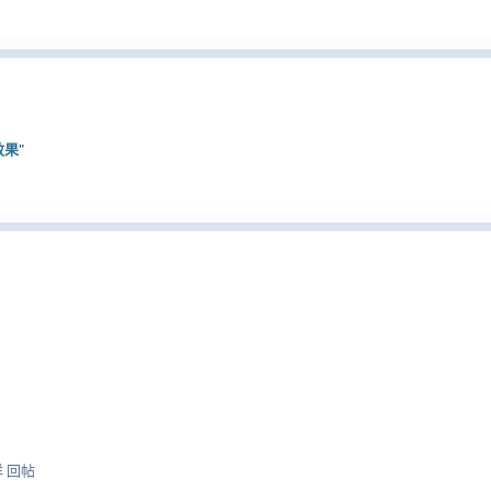
效果
"
洋洋 回帖