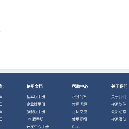
文
能
使用文档
帮助中心
关于我们
理
基本版手册
积分问答
关于我们
理
企业版手册
常见问题
禅道软件
理
旗舰版手册
论坛交流
最新动态
理
IPD版手册
使用视频
禅道活动
开发中心手册
Gitee