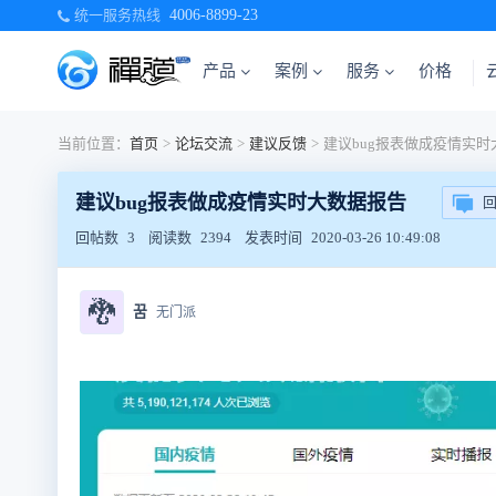
统一服务热线
4006-8899-23
产品
案例
服务
价格
当前位置：
首页
>
论坛交流
>
建议反馈
>
建议bug报表做成疫情实时大数据报告
回帖数
3
阅读数
2394
发表时间
2020-03-26 10:49:08
🐉
꿈
无门派