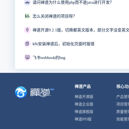
🚗
请问禅道为什么使用php而不是java进行开发？
🎱
怎么关闭禅道的项目呀？
🍦
禅道开源9.2.1版，切换都英文版本，部分文字没变英
📗
k8s安装禅道后，初始化页面时报错
😸
飞书webhook的bug
禅道产品
核心功
禅道开源版
产品管
禅道企业版
项目管
禅道旗舰版
质量管
禅道IPD版
效能管