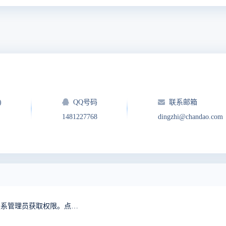
)
QQ号码
联系邮箱
1481227768
dingzhi@chandao.com
抱歉，您无权访问『首页』模块的『首页』功能。请联系管理员获取权限。点击后退返回上页。