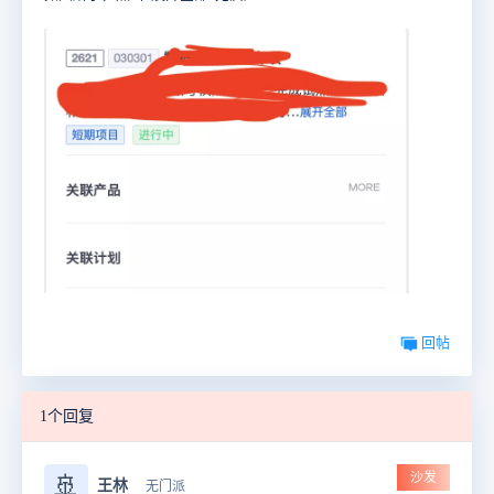
回帖
1个回复
沙发
🚢
王林
无门派