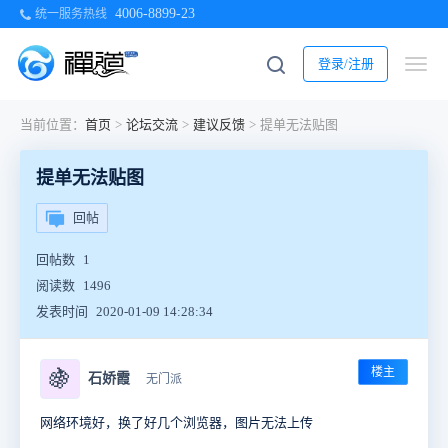
4006-8899-23
统一服务热线
登录/注册
当前位置：
首页
>
论坛交流
>
建议反馈
>
提单无法贴图
提单无法贴图
回帖
回帖数
1
阅读数
1496
发表时间
2020-01-09 14:28:34
楼主
🍇
石娇霞
无门派
网络环境好，换了好几个浏览器，图片无法上传