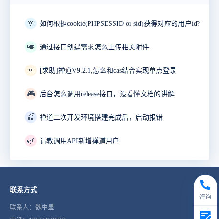
🔆
如何根据cookie(PHPSESSID or sid)获得对应的用户id?
🎺
通过接口创建需求怎么上传相关附件
🔅
[求助]禅道V9.2.1,怎么和cas结合实现单点登录
🎮
后台怎么调用release接口，没看懂文档的讲解
🍒
禅道二次开发环境搭建完成后，启动报错
🌿
请教调用API新增禅道用户
联系方式
咨询
联系人：魏中显