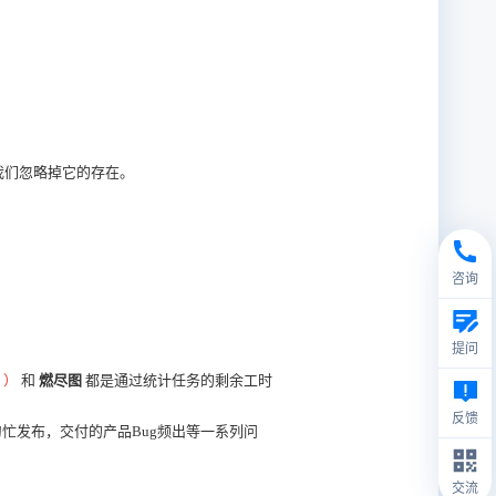
我们忽略掉它的存在。
咨询
提问
））
和
燃尽图
都是通过统计任务的剩余工时
反馈
忙发布，交付的产品Bug频出等一系列问
交流