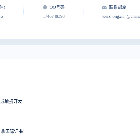
信)
QQ号码
联系邮箱
26
1746749398
weizhongxian@chan
换成敏捷开发
验，拿国际证书！