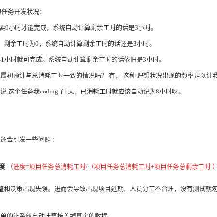
的任务开发状况：
要9小时才能完成，系统自动计算剩余工时的话是3小时。
成了，剩余工时为0，系统自动计算剩余工时的话还是3小时。
算还要1小时就可完成。系统自动计算剩余工时的话依旧是3小时。
，最初预计与总消耗工时一致的情况吗？
有，
这种
理想状况出现的频率足以让
鞋说
这个任务我coding了1天，已消耗工时就应该自动记为8小时呀。
且还会引发一些问题
：
。
度
（进度=项目任务总消耗工时/（项目任务总消耗工时+项目任务总剩余工时
整和决策出现失误。进而会导致出现项目延期，人员分工不合理，没有测试就匆
简单的让系统自动计算掩盖掉真实的数据。