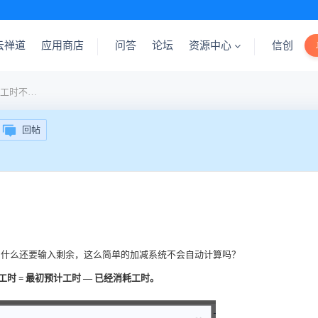
云禅道
应用商店
问答
论坛
资源中心
信创
禅道中，为什么任务的剩余工时不自动更新
回帖
为什么还要输入剩余，这么简单的加减系统不会自动计算吗？
工时 = 最初预计工时 — 已经消耗工时。