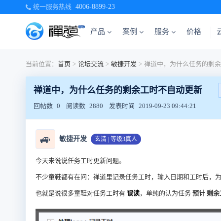
统一服务热线
4006-8899-23
产品
案例
服务
价格
当前位置：
首页
>
论坛交流
>
敏捷开发
>
禅道中，为什么任务的剩余工时不自动更新
回帖数
0
阅读数
2880
发表时间
2019-09-23 09:44:21
🚙
敏捷开发
玄清 | 等级3真人
今天来说说任务工时更新问题。
不少童鞋都有在问：禅道里记录任务工时，输入日期和工时后，
也就是说很多童鞋对任务工时有
误读
，单纯的认为任务
预计
剩余