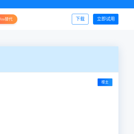
下载
立即试用
Jira替代
登录/注册
楼主