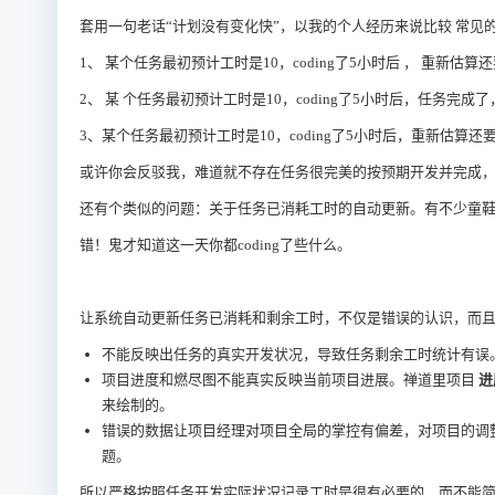
套用一句老话“计划没有变化快”，以我的个人经历来说比较
常见
1、
某个任务最初预计工时是10，coding了5小时后
，
重新估算还
2、
某
个任务最初预计工时是10，coding了5小时后，任务完
3、某个任务最初预计工时是10，coding了5小时后，重新估
或许你会反驳我，难道就不存在任务很完美的按预期开发并完成
还有个类似的问题：关于任务已消耗工时的自动更新。有不少童
错！鬼才知道这一天你都coding了些什么。
让系统自动更新任务已消耗和剩余工时，不仅是错误的认识，而
不能反映出任务的真实开发状况，导致任务剩余工时统计有误
项目进度和燃尽图不能真实反映当前项目进展。禅道里项目
进
来绘制的。
错误的数据让项目经理对项目全局的掌控有偏差，对项目的调
题。
所以严格按照任务开发实际状况记录工时是很有必要的，而不能