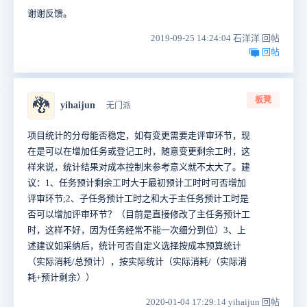
谢谢反馈。
2019-09-25 14:24:04 石洋洋 回帖
回帖
板凳
🐉
yihaijun
无门派
项目统计的分母能否稳定，如有变更需要走评审环节，现
在是可以在增加任务或登记工时，随意变更剩余工时，这
样来说，统计结果对成本控制来
参考意义就不太大了。建
议：1、任务预计剩余工时大于最初预计工时时可否增加
评审环节
;2
、子任务
预计工时之和大于主任务预计工时是
否可以
增加
评审环节？（目前是直接修改了
主任务预计工
时
，这样不好，因为任务经常不能一次细分到位）3、上
述建议如采纳后，统计可否自定义选择按成本预算统计
（实际消耗/总预计），按实际统计（
实际消耗/（
实际消
耗+预计剩余
）
）
2020-01-04 17:29:14 yihaijun 回帖