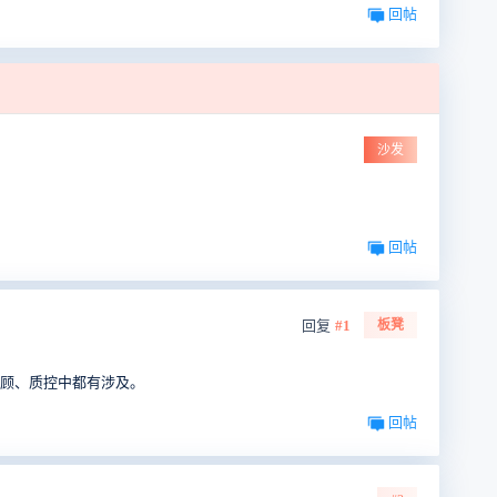
回帖
沙发
回帖
回复
#1
板凳
回顾、质控中都有涉及。
回帖