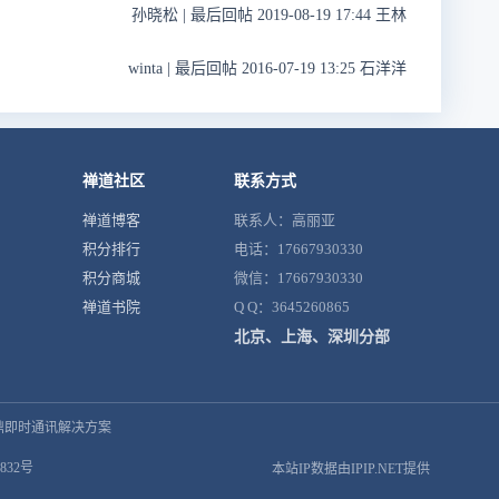
孙晓松
|
最后回帖 2019-08-19 17:44 王林
winta
|
最后回帖 2016-07-19 13:25 石洋洋
禅道社区
联系方式
禅道博客
联系人：高丽亚
积分排行
电话：17667930330
积分商城
微信：17667930330
禅道书院
Q Q：3645260865
北京、上海、深圳分部
鼎即时通讯解决方案
832号
本站IP数据由IPIP.NET提供