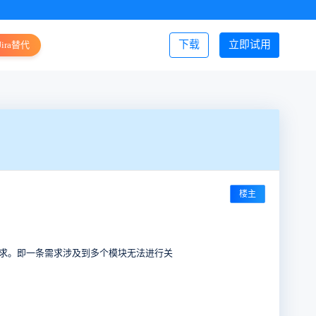
下载
立即试用
Jira替代
登录/注册
楼主
需求。即一条需求涉及到多个模块无法进行关