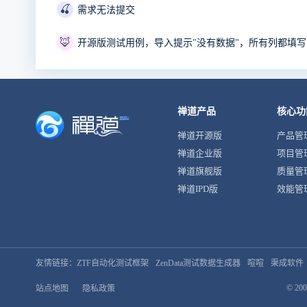
🍒
需求无法提交
🦊
开源版测试用例，导入提示"没有数据"，所有列都填
禅道产品
核心功
禅道开源版
产品管
禅道企业版
项目管
禅道旗舰版
质量管
禅道IPD版
效能管
友情链接：
ZTF自动化测试框架
ZenData测试数据生成器
喧喧
渠成软件
© 200
站点地图
隐私政策