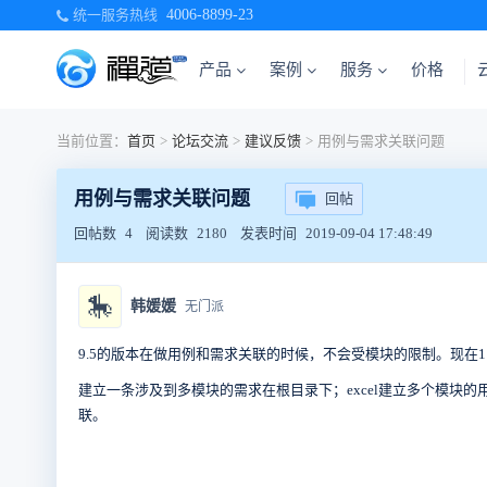
统一服务热线
4006-8899-23
产品
案例
服务
价格
当前位置：
首页
>
论坛交流
>
建议反馈
>
用例与需求关联问题
用例与需求关联问题
回帖
回帖数
4
阅读数
2180
发表时间
2019-09-04 17:48:49
🎠
韩媛媛
无门派
9.5的版本在做用例和需求关联的时候，不会受模块的限制。现在1
建立一条涉及到多模块的需求在根目录下；excel建立多个模
联。