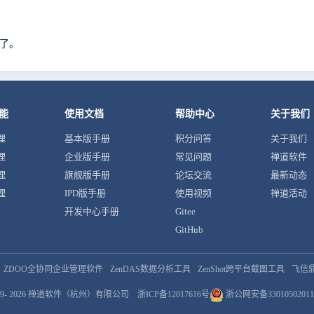
写了。
能
使用文档
帮助中心
关于我们
理
基本版手册
积分问答
关于我们
理
企业版手册
常见问题
禅道软件
理
旗舰版手册
论坛交流
最新动态
理
IPD版手册
使用视频
禅道活动
开发中心手册
Gitee
GitHub
ZDOO全协同企业管理软件
ZenDAS数据分析工具
ZenShot跨平台截图工具
飞信
9- 2026
禅道软件（杭州）有限公司
浙ICP备12017616号
浙公网安备33010502011