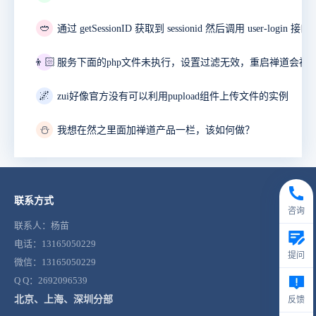
🥙
👦🏻
🌌
zui好像官方没有可以利用pupload组件上传文件的实例
⛄
我想在然之里面加禅道产品一栏，该如何做？
联系方式
咨询
联系人：杨苗
电话：13165050229
提问
微信：13165050229
Q Q：2692096539
北京、上海、深圳分部
反馈