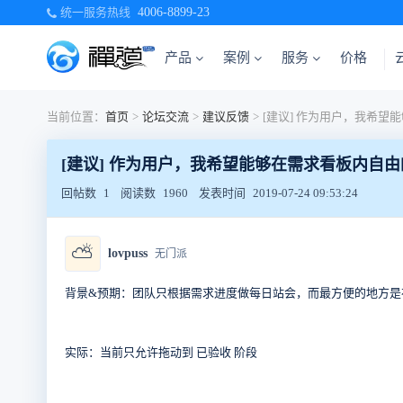
统一服务热线
4006-8899-23
产品
案例
服务
价格
当前位置：
首页
>
论坛交流
>
建议反馈
>
[建议] 作为用户，我希望能够在需求看板内自
回帖数
1
阅读数
1960
发表时间
2019-07-24 09:53:24
⛅
lovpuss
无门派
背景&预期：团队只根据需求进度做每日站会，而最方便的地方是
实际：当前只允许拖动到 已验收 阶段