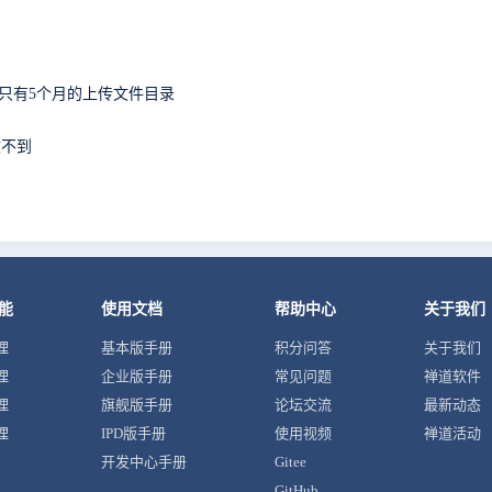
中只有5个月的上传文件目录
收不到
能
使用文档
帮助中心
关于我们
理
基本版手册
积分问答
关于我们
理
企业版手册
常见问题
禅道软件
理
旗舰版手册
论坛交流
最新动态
理
IPD版手册
使用视频
禅道活动
开发中心手册
Gitee
GitHub