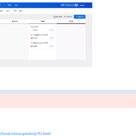
et/book/zentaopmshelp/92.html