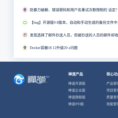
🍿
防暴力破解、错误密码和用户名重试次数限制的 设定?
🍊
【bug】开源版9.8版本，自动和手动生成的备份文件
📒
发现选择了邮件抄送人员，但被抄送的人员的邮件却
🍿
Docker容器18.12升级20.x问题
禅道产品
核心功
禅道开源版
产品管
禅道企业版
项目管
禅道旗舰版
质量管
禅道IPD版
效能管