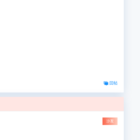
回帖
沙发