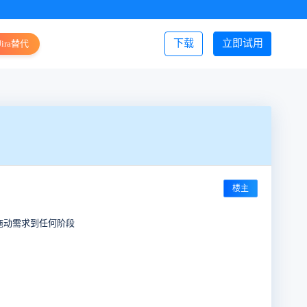
下载
立即试用
Jira替代
登录/注册
楼主
拖动需求到任何阶段