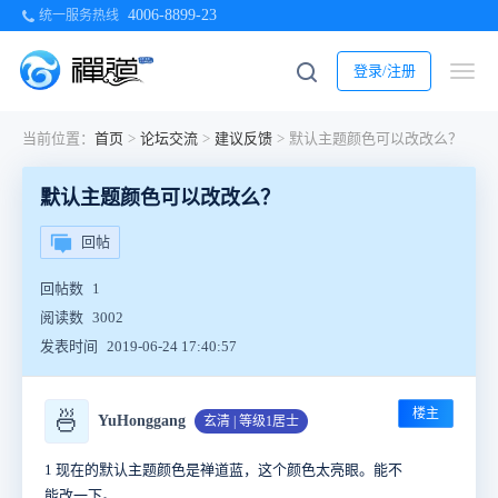
4006-8899-23
统一服务热线
登录/注册
当前位置：
首页
>
论坛交流
>
建议反馈
>
默认主题颜色可以改改么？
默认主题颜色可以改改么？
回帖
回帖数
1
阅读数
3002
发表时间
2019-06-24 17:40:57
楼主
🍜
YuHonggang
玄清 | 等级1居士
1 现在的默认主题颜色是禅道蓝，这个颜色太亮眼。能不
能改一下。