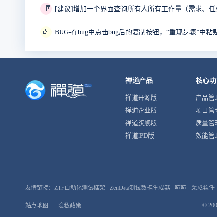
🌁
[建议]增加一个界面查询所有人所有工作量（需求、任
🌽
BUG-在bug中点击bug后的复制按钮，“重现步骤”
禅道产品
核心功
禅道开源版
产品管
禅道企业版
项目管
禅道旗舰版
质量管
禅道IPD版
效能管
友情链接：
ZTF自动化测试框架
ZenData测试数据生成器
喧喧
渠成软件
© 200
站点地图
隐私政策