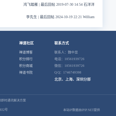
鸿飞踏雁
|
最后回帖 2019-07-30 14:54 石洋洋
李先生
|
最后回帖 2024-10-19 22:21 William
禅道社区
联系方式
禅道博客
联系人：魏中显
积分排行
电话：18561939726
积分商城
微信：18561939726
禅道书院
Q Q：1746749398
北京、上海、深圳分部
鼎即时通讯解决方案
832号
本站IP数据由IPIP.NET提供