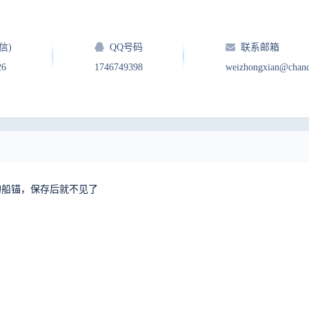
信)
QQ号码
联系邮箱
26
1746749398
weizhongxian@chan
的船锚，保存后就不见了