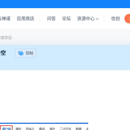
云禅道
应用商店
问答
论坛
资源中心
信创
客户端-->参数页面配置完成保存后，配置文件为空
为空
回帖