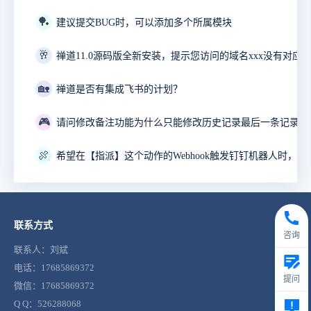
🏓
建议提交BUG时，可以添加多个所属模块
🥂
禅道11.0源码版全新安装，提示您访问的域名xxx没有对应
🏡
禅道是否有集成飞书的计划？
🎮
🍖
联系方式
咨询
联系人：刘斌
电话：17685869372
提问
微信：17685869372
Q Q：526288068