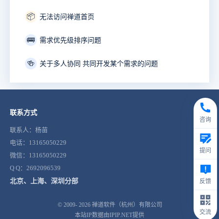
📦
无法访问禅道首页
🚌
需求优先级排序问题
🍻
关于多人协同 共同开发某个需求的问题
联系方式
咨询
联系人：杨苗
电话：13165050229
提问
微信：13165050229
Q Q：2692096539
北京、上海、深圳分部
反馈
© 2009- 2026
禅道软件（杭州）有限公司
交流
本站IP数据由IPIP.NET提供