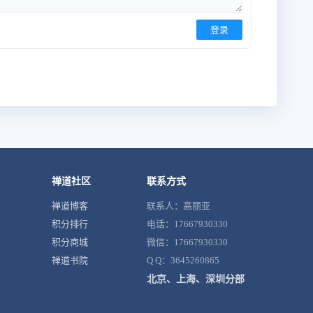
登录
禅道社区
联系方式
禅道博客
联系人：高丽亚
积分排行
电话：17667930330
积分商城
微信：17667930330
禅道书院
Q Q：3645260865
北京、上海、深圳分部