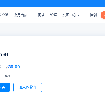
云禅道
应用商店
问答
论坛
资源中心
信创
ASH
39.00
格
￥
存
999
购买
加入购物车