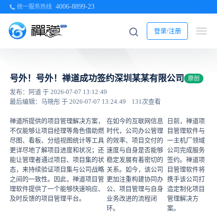
4006-8899-23
统一服务热线
登录/注册
号外！号外！禅道成功签约深圳某某有限公司
原创
发布：阿道 于 2026-07-07 13:12:49
最后编辑：马晓彤 于 2026-07-07 13:24:49
131次查看
禅道所提供的项目管理解决方案，
在如今的互联网信息
日前，禅道项
不仅能够让项目经理等角色借助燃
时代，公司办公管理
目管理软件与
尽图、看板、分组视图统计等工具
的效率、项目交付的
一主机厂领域
更详尽地了解项目进度和状况；还
速度与自身是否能够
公司完成服务
能让管理者通过项目、项目集的状
稳定发展有着密切的
签约。禅道项
态，来持续验证项目集与公司战略
关系。如今，该公司
目管理软件将
之间的一致性。因此，禅道项目管
更加注重构建协同办
携手该公司打
理软件提供了一个能够快速响应、
公、项目管理与自身
造定制化项目
及时反馈的项目管理平台。
业务改进的流程闭
管理解决方
环。
案。