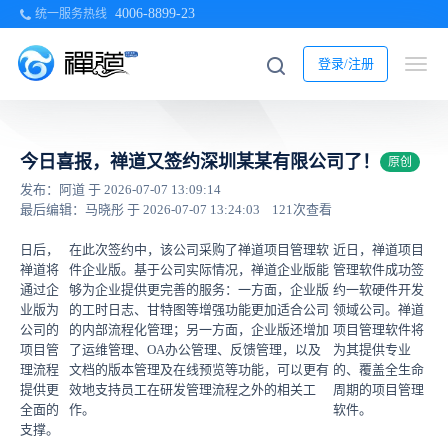
4006-8899-23
统一服务热线
登录/注册
今日喜报，禅道又签约深圳某某有限公司了！
原创
发布：阿道 于 2026-07-07 13:09:14
最后编辑：马晓彤 于 2026-07-07 13:24:03
121次查看
日后，
在此次签约中，该公司采购了禅道项目管理软
近日，禅道项目
禅道将
件企业版。基于公司实际情况，禅道企业版能
管理软件成功签
通过企
够为企业提供更完善的服务：一方面，企业版
约一软硬件开发
业版为
的工时日志、甘特图等增强功能更加适合公司
领域公司。禅道
公司的
的内部流程化管理；另一方面，企业版还增加
项目管理软件将
项目管
了运维管理、OA办公管理、反馈管理，以及
为其提供专业
理流程
文档的版本管理及在线预览等功能，可以更有
的、覆盖全生命
提供更
效地支持员工在研发管理流程之外的相关工
周期的项目管理
全面的
作。
软件。
支撑。