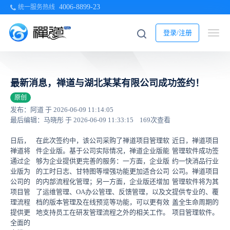
4006-8899-23
统一服务热线
登录/注册
最新消息，禅道与湖北某某有限公司成功签约！
原创
发布：阿道 于 2026-06-09 11:14:05
最后编辑：马晓彤 于 2026-06-09 11:33:15
169次查看
日后，
在此次签约中，该公司采购了禅道项目管理软
近日，禅道项目
禅道将
件企业版。基于公司实际情况，禅道企业版能
管理软件成功签
通过企
够为企业提供更完善的服务：一方面，企业版
约一快消品行业
业版为
的工时日志、甘特图等增强功能更加适合公司
公司。禅道项目
公司的
的内部流程化管理；另一方面，企业版还增加
管理软件将为其
项目管
了运维管理、OA办公管理、反馈管理，以及文
提供专业的、覆
理流程
档的版本管理及在线预览等功能，可以更有效
盖全生命周期的
提供更
地支持员工在研发管理流程之外的相关工作。
项目管理软件。
全面的