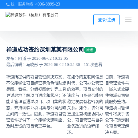
4006-8899-23
统一服务热线
登录/注册
禅道成功签约深圳某某有限公司
原创
发布：阿道 于 2026-06-02 10:32:05
最后编辑：马晓彤 于 2026-06-02 10:55:30
151次查看
禅道所提供的项目管理解决方案，
在如今的互联网信息
日前，禅道项
不仅能够让项目经理等角色借助燃
时代，公司办公管理
目管理软件与
尽图、看板、分组视图统计等工具
的效率、项目交付的
一嵌入式软硬
更详尽地了解项目进度和状况；还
速度与自身是否能够
件领域公司完
能让管理者通过项目、项目集的状
稳定发展有着密切的
成服务签约。
态，来持续验证项目集与公司战略
关系。如今，该公司
禅道项目管理
之间的一致性。因此，禅道项目管
更加注重构建协同办
软件将携手该
理软件提供了一个能够快速响应、
公、项目管理与自身
公司打造定制
及时反馈的项目管理平台。
业务改进的流程闭
化项目管理解
环。
决方案。