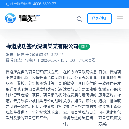
4006-8899-23
统一服务热线
登录/注册
禅道成功签约深圳某某有限公司
原创
发布：阿道 于 2026-05-07 13:23:42
最后编辑：马晓彤 于 2026-05-07 13:24:08
178次查看
禅道所提供的项目管理解决方案，
在如今的互联网信息
日前，禅道项
不仅能够让项目经理等角色借助燃
时代，公司办公管理
目管理软件与
尽图、看板、分组视图统计等工具
的效率、项目交付的
一软硬件开发
更详尽地了解项目进度和状况；还
速度与自身是否能够
领域公司完成
能让管理者通过项目、项目集的状
稳定发展有着密切的
服务签约。禅
态，来持续验证项目集与公司战略
关系。如今，该公司
道项目管理软
之间的一致性。因此，禅道项目管
更加注重构建协同办
件将携手该公
理软件提供了一个能够快速响应、
公、项目管理与自身
司打造定制化
及时反馈的项目管理平台。
业务改进的流程闭
项目管理解决
环。
方案。