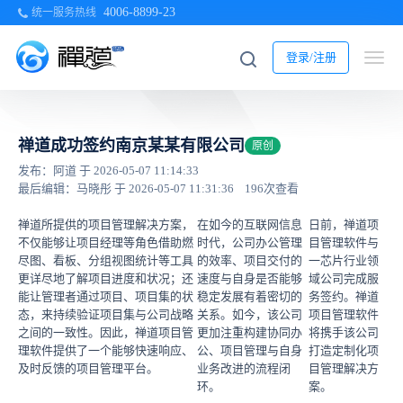
4006-8899-23
统一服务热线
登录/注册
禅道成功签约南京某某有限公司
原创
发布：阿道 于 2026-05-07 11:14:33
最后编辑：马晓彤 于 2026-05-07 11:31:36
196次查看
禅道所提供的项目管理解决方案，
在如今的互联网信息
日前，禅道项
不仅能够让项目经理等角色借助燃
时代，公司办公管理
目管理软件与
尽图、看板、分组视图统计等工具
的效率、项目交付的
一芯片行业领
更详尽地了解项目进度和状况；还
速度与自身是否能够
域公司完成服
能让管理者通过项目、项目集的状
稳定发展有着密切的
务签约。禅道
态，来持续验证项目集与公司战略
关系。如今，该公司
项目管理软件
之间的一致性。因此，禅道项目管
更加注重构建协同办
将携手该公司
理软件提供了一个能够快速响应、
公、项目管理与自身
打造定制化项
及时反馈的项目管理平台。
业务改进的流程闭
目管理解决方
环。
案。