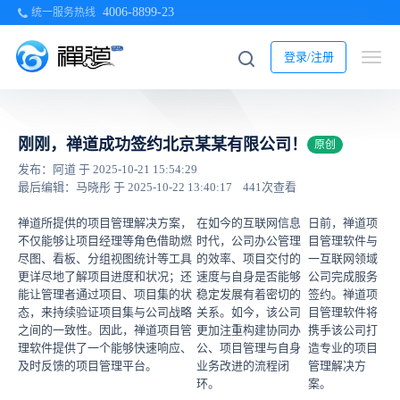
4006-8899-23
统一服务热线
登录/注册
刚刚，禅道成功签约北京某某有限公司！
原创
发布：阿道 于 2025-10-21 15:54:29
最后编辑：马晓彤 于 2025-10-22 13:40:17
441次查看
禅道所提供的项目管理解决方案，
在如今的互联网信息
日前，禅道项
不仅能够让项目经理等角色借助燃
时代，公司办公管理
目管理软件与
尽图、看板、分组视图统计等工具
的效率、项目交付的
一互联网领域
更详尽地了解项目进度和状况；还
速度与自身是否能够
公司完成服务
能让管理者通过项目、项目集的状
稳定发展有着密切的
签约。禅道项
态，来持续验证项目集与公司战略
关系。如今，该公司
目管理软件将
之间的一致性。因此，禅道项目管
更加注重构建协同办
携手该公司打
理软件提供了一个能够快速响应、
公、项目管理与自身
造专业的项目
及时反馈的项目管理平台。
业务改进的流程闭
管理解决方
环。
案。