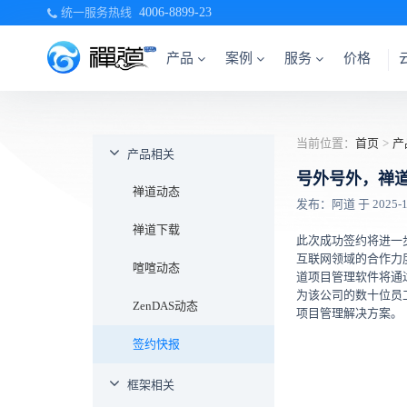
统一服务热线
4006-8899-23
产品
案例
服务
价格
当前位置：
首页
>
产
产品相关
号外号外，禅
禅道动态
发布：阿道 于 2025-10-
禅道下载
此次成功签约将进一
互联网领域的合作力
喧喧动态
道项目管理软件将通
为该公司的数十位员
ZenDAS动态
项目管理解决方案。
签约快报
框架相关