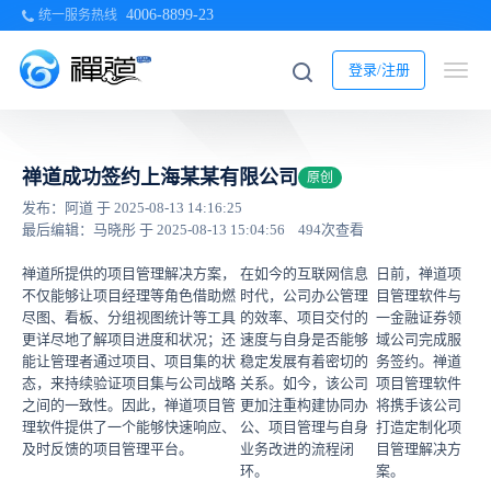
4006-8899-23
统一服务热线
登录/注册
禅道成功签约上海某某有限公司
原创
发布：阿道 于 2025-08-13 14:16:25
最后编辑：马晓彤 于 2025-08-13 15:04:56
494次查看
禅道所提供的项目管理解决方案，
在如今的互联网信息
日前，禅道项
不仅能够让项目经理等角色借助燃
时代，公司办公管理
目管理软件与
尽图、看板、分组视图统计等工具
的效率、项目交付的
一金融证券领
更详尽地了解项目进度和状况；还
速度与自身是否能够
域公司完成服
能让管理者通过项目、项目集的状
稳定发展有着密切的
务签约。禅道
态，来持续验证项目集与公司战略
关系。如今，该公司
项目管理软件
之间的一致性。因此，禅道项目管
更加注重构建协同办
将携手该公司
理软件提供了一个能够快速响应、
公、项目管理与自身
打造定制化项
及时反馈的项目管理平台。
业务改进的流程闭
目管理解决方
环。
案。