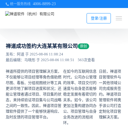
4006-8899-23
统一服务热线
登录/注册
禅道成功签约大连某某有限公司
原创
发布：阿道 于 2025-08-06 11:08:24
最后编辑：马晓彤 于 2025-08-06 11:08:51
563次查看
禅道所提供的项目管理解决方案，
在如今的互联网信息
日前，禅道项
不仅能够让项目经理等角色借助燃
时代，公司办公管理
目管理软件与
尽图、看板、分组视图统计等工具
的效率、项目交付的
一其他领域公
更详尽地了解项目进度和状况；还
速度与自身是否能够
司完成服务签
能让管理者通过项目、项目集的状
稳定发展有着密切的
约。禅道项目
态，来持续验证项目集与公司战略
关系。如今，该公司
管理软件将携
之间的一致性。因此，禅道项目管
更加注重构建协同办
手该公司打造
理软件提供了一个能够快速响应、
公、项目管理与自身
定制化项目管
及时反馈的项目管理平台。
业务改进的流程闭
理解决方案。
环。