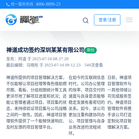
4006-8899-23
统一服务热线
登录/注册
禅道成功签约深圳某某有限公司
原创
发布：阿道 于 2025-07-16 08:37:20
最后编辑：马晓彤 于 2025-07-16 09:12:23
549次查看
禅道所提供的项目管理解决方案，
在如今的互联网信息
日前，禅道项
不仅能够让项目经理等角色借助燃
时代，公司办公管理
目管理软件与
尽图、看板、分组视图统计等工具
的效率、项目交付的
一其他领域公
更详尽地了解项目进度和状况；还
速度与自身是否能够
司完成服务签
能让管理者通过项目、项目集的状
稳定发展有着密切的
约。禅道项目
态，来持续验证项目集与公司战略
关系。如今，该公司
管理软件将携
之间的一致性。因此，禅道项目管
更加注重构建协同办
手该公司打造
理软件提供了一个能够快速响应、
公、项目管理与自身
定制化项目管
及时反馈的项目管理平台。
业务改进的流程闭
理解决方案。
环。