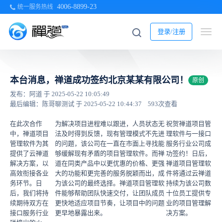
4006-8899-23
统一服务热线
登录/注册
本台消息，禅道成功签约北京某某有限公司！
原创
发布：阿道 于 2025-05-22 10:05:49
最后编辑：陈哥聊测试 于 2025-05-22 10:44:37
593次查看
在此次合作
为解决项目进程难以跟进，人员状态无
祝贺禅道项目管
中，禅道项目
法及时得到反馈，现有管理模式不先进
理软件与一接口
管理软件为其
的问题，该公司在一直在市面上寻找能
服务行业公司成
提供了云禅道
够缓解现有矛盾的项目管理软件。而禅
功签约！日后，
解决方案，以
道在同类产品中以更优惠的价格、更强
禅道项目管理软
高效衔接各业
大的功能和更完善的服务脱颖而出，成
件将通过云禅道
务环节。日
为该公司的最终选择。禅道项目管理软
持续为该公司数
后，我们将持
件能够帮助团队快速交付，让团队成员
十位员工提供专
续期待双方在
更快地适应项目节奏，让项目中的问题
业的项目管理解
接口服务行业
更早地暴露出来。
决方案。