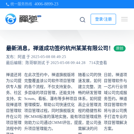
4006-8899-23
统一服务热线
登录/注册
最新消息，禅道成功签约杭州某某有限公司！
原创
发布：阿道 于 2025-05-08 08:49:25
最后编辑：陈哥聊测试 于 2025-05-08 09:44:28
714次查看
禅道还将
在此次签约中，禅道旗舰版将
随着公司的快
日前，禅道项
为公司提
完整覆盖该公司软件项目管理
速发展，如何
目管理软件与
供专人服
的各个流程，不仅支持复杂、
建立完整、流
一芯片行业领
务、社区
多层级的项目管理，还能支持
畅的研发管理
域公司完成服
支持，实
Scrum、看板、瀑布等多种项目
体系，如何提
务签约。禅道
现禅道项
管理模型，帮助公司快速优化
高企业管理流
项目管理软件
目管理软
项目管理过程。同时旗舰版支
程的稳健性和
将与该公司携
件在公司
持CMMI标准的落地实施，能有
项目管理成熟
手打造专业的
项目管理
效助力公司通过CMMI评估，提
度，是公司亟
项目管理解决
流程中的
升项目管理能力。
需解决的问
方案。