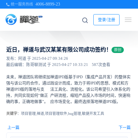
4006-8899-23
统一服务热线
登录/注册
近日，禅道与武汉某某有限公司成功签约！
原创
发布：阿道 于 2025-04-27 09:34:26
最后编辑：陈哥聊测试 于 2025-04-27 10:33:21
587次查看
未来，禅道团队将继续加
禅道IPD版基于IPD（集成产品开发）的整体实
强与该公司的合作，通过
践设计而成，致力于将IPD的思想、模式和方
禅道IPD版的落地与支
法工具化、流程化。该公司希望引入体系化的
持，共同实现如何“做正
产研流程，缩短产品投入市场的时间，快速响
确的事，正确地做事”。
应市场变化，最终选择落地禅道IPD版。
关键字
：项目管理,禅道,项目管理软件,bug管理,敏捷开发工具
上一篇
下一篇