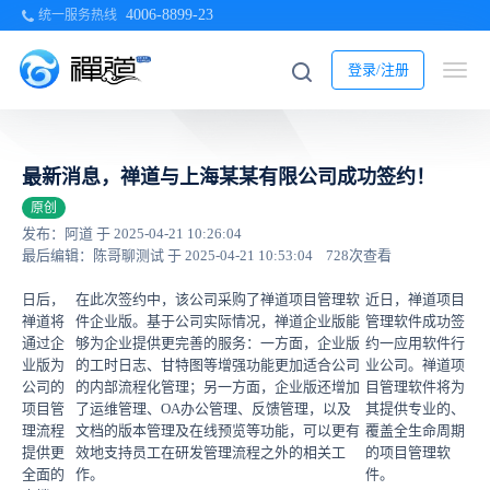
4006-8899-23
统一服务热线
登录/注册
最新消息，禅道与上海某某有限公司成功签约！
原创
发布：阿道 于 2025-04-21 10:26:04
最后编辑：陈哥聊测试 于 2025-04-21 10:53:04
728次查看
日后，
在此次签约中，该公司采购了禅道项目管理软
近日，禅道项目
禅道将
件企业版。基于公司实际情况，禅道企业版能
管理软件成功签
通过企
够为企业提供更完善的服务：一方面，企业版
约一应用软件行
业版为
的工时日志、甘特图等增强功能更加适合公司
业公司。禅道项
公司的
的内部流程化管理；另一方面，企业版还增加
目管理软件将为
项目管
了运维管理、OA办公管理、反馈管理，以及
其提供专业的、
理流程
文档的版本管理及在线预览等功能，可以更有
覆盖全生命周期
提供更
效地支持员工在研发管理流程之外的相关工
的项目管理软
全面的
作。
件。