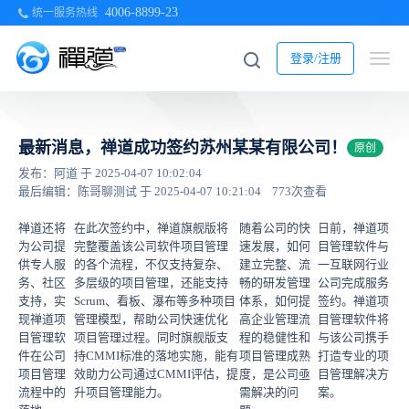
4006-8899-23
统一服务热线
登录/注册
最新消息，禅道成功签约苏州某某有限公司！
原创
发布：阿道 于 2025-04-07 10:02:04
最后编辑：陈哥聊测试 于 2025-04-07 10:21:04
773次查看
禅道还将
在此次签约中，禅道旗舰版将
随着公司的快
日前，禅道项
为公司提
完整覆盖该公司软件项目管理
速发展，如何
目管理软件与
供专人服
的各个流程，不仅支持复杂、
建立完整、流
一互联网行业
务、社区
多层级的项目管理，还能支持
畅的研发管理
公司完成服务
支持，实
Scrum、看板、瀑布等多种项目
体系，如何提
签约。禅道项
现禅道项
管理模型，帮助公司快速优化
高企业管理流
目管理软件将
目管理软
项目管理过程。同时旗舰版支
程的稳健性和
与该公司携手
件在公司
持CMMI标准的落地实施，能有
项目管理成熟
打造专业的项
项目管理
效助力公司通过CMMI评估，提
度，是公司亟
目管理解决方
流程中的
升项目管理能力。
需解决的问
案。