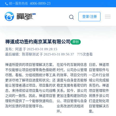
4006-8899-23
统一服务热线
登录/注册
禅道成功签约南京某某有限公司
原创
发布：阿道 于 2025-03-31 09:28:15
最后编辑：陈哥聊测试 于 2025-03-31 09:56:37
775次查看
禅道所提供的项目管理解决方案，
在如今的互联网信息
日前，禅道项
不仅能够让项目经理等角色借助燃
时代，公司办公管理
目管理软件与
尽图、看板、分组视图统计等工具
的效率、项目交付的
一芯片行业领
更详尽地了解项目进度和状况；还
速度与自身是否能够
域公司完成服
能让管理者通过项目、项目集的状
稳定发展有着密切的
务签约。禅道
态，来持续验证项目集与公司战略
关系。如今，该公司
项目管理软件
之间的一致性。因此，禅道项目管
更加注重构建协同办
将携手该公司
理软件提供了一个能够快速响应、
公、项目管理与自身
打造定制化项
及时反馈的项目管理平台。
业务改进的流程闭
目管理解决方
环。
案。