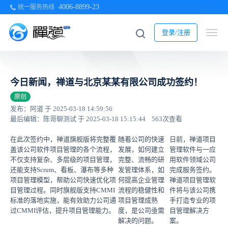
4006-8899-23
统一服务热线
登录/注册
今日新闻，禅道与北京某某有限公司成功签约！
原创
发布：阿道 于 2025-03-18 14:59:56
最后编辑：陈哥聊测试 于 2025-03-18 15:15:44
563次查看
在此次签约中，禅道旗舰版将完整覆
随着公司的快速
日前，禅道项目
盖该公司软件项目管理的各个流程，
发展，如何建立
管理软件与一应
不仅支持复杂、多层级的项目管理，
完整、流畅的研
用软件领域公司
还能支持Scrum、看板、瀑布等多种
发管理体系，如
完成服务签约。
项目管理模型，帮助公司快速优化项
何提高企业管理
禅道项目管理软
目管理过程。同时旗舰版支持CMMI
流程的稳健性和
件将与该公司携
标准的落地实施，能有效助力公司通
项目管理成熟
手打造专业的项
过CMMI评估，提升项目管理能力。
度，是公司亟需
目管理解决方
解决的问题。
案。