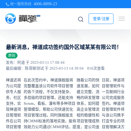
4006-8899-23
统一服务热线
登录/注册
最新消息，禅道成功签约国外区域某某有限公司！
原创
发布：阿道 于 2025-03-11 17:08:44
最后编辑：陈哥聊测试 于 2025-03-13 14:39:04
816次查看
禅道还将
在此次签约中，禅道旗舰版将
随着公司的快
日前，禅道项
为公司提
完整覆盖该公司软件项目管理
速发展，如何
目管理软件与
供专人服
的各个流程，不仅支持复杂、
建立完整、流
一互联网行业
务、社区
多层级的项目管理，还能支持
畅的研发管理
公司完成服务
支持，实
Scrum、看板、瀑布等多种项目
体系，如何提
签约。禅道项
现禅道项
管理模型，帮助公司快速优化
高企业管理流
目管理软件将
目管理软
项目管理过程。同时旗舰版支
程的稳健性和
与该公司携手
件在公司
持CMMI标准的落地实施，能有
项目管理成熟
打造专业的项
项目管理
效助力公司通过CMMI评估，提
度，是公司亟
目管理解决方