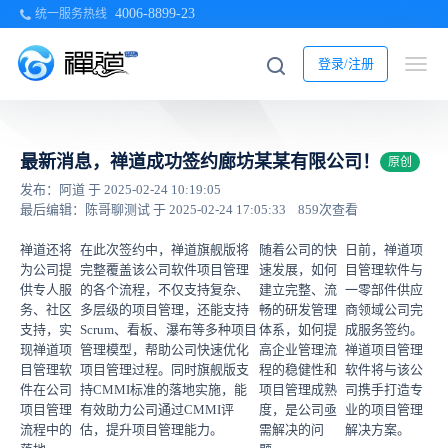
4006-8899-23
统一服务热线
登录/注册
最新消息，禅道成功签约廊坊某某有限公司！
原创
发布：阿道 于 2025-02-24 10:19:05
最后编辑：陈哥聊测试 于 2025-02-24 17:05:33
859次查看
禅道还将
在此次签约中，禅道旗舰版将
随着公司的快
日前，禅道项
为公司提
完整覆盖该公司软件项目管理
速发展，如何
目管理软件与
供专人服
的各个流程，不仅支持复杂、
建立完整、流
一零部件供应
务、社区
多层级的项目管理，还能支持
畅的研发管理
商领域公司完
支持，实
Scrum、看板、瀑布等多种项目
体系，如何提
成服务签约。
现禅道项
管理模型，帮助公司快速优化
高企业管理流
禅道项目管理
目管理软
项目管理过程。同时旗舰版支
程的稳健性和
软件将与该公
件在公司
持CMMI标准的落地实施，能
项目管理成熟
司携手打造专
项目管理
有效助力公司通过CMMI评
度，是公司亟
业的项目管理
流程中的
估，提升项目管理能力。
需解决的问
解决方案。