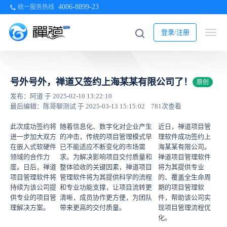
4006-8899-23
统一服务热线
登录/注册
号外号外，禅道又签约上海某某有限公司了！
原创
发布：阿道 于 2025-02-10 13:22:10
最后编辑：陈哥聊测试 于 2025-03-13 15:15:02
781次查看
此次成功签约将
随着信息化、数字化对企业产生
近日，禅道项目管
进一步加大双方
的冲击，传统的项目管理模式早
理软件成功签约上
在嵌入式软硬件
已不能适应不断变化的市场需
海某某有限公司。
领域的合作力
求。为解决影响项目交付质量和
禅道项目管理软件
度。日后，禅道
整体验收的关键因素，禅道项目
将为其提供专业
项目管理软件将
管理软件将为其提供科学的流程
的、覆盖全生命周
持续为该公司提
和专业功能支撑，让项目流转更
期的项目管理软
供专业的项目管
清晰，成员协作更方便，为团队
件，帮助该公司实
理解决方案。
带来更高的交付质量。
现项目管理流程优
化。