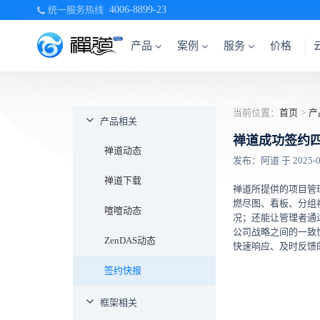
统一服务热线
4006-8899-23
产品
案例
服务
价格
当前位置：
首页
>
产
产品相关
禅道成功签约
禅道动态
发布：阿道 于 2025-02-
禅道下载
禅道所提供的项目管
燃尽图、看板、分组
喧喧动态
况；还能让管理者通
公司战略之间的一致
ZenDAS动态
快速响应、及时反馈
签约快报
框架相关