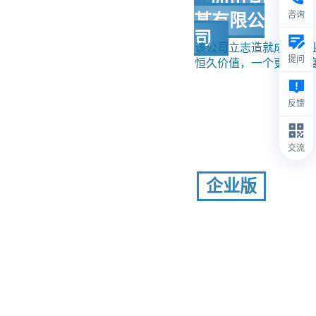
四川某
咨询
某有限公
司
该公司立志造就成为行
提问
恒久价值，一个更有温
反馈
交流
企业版