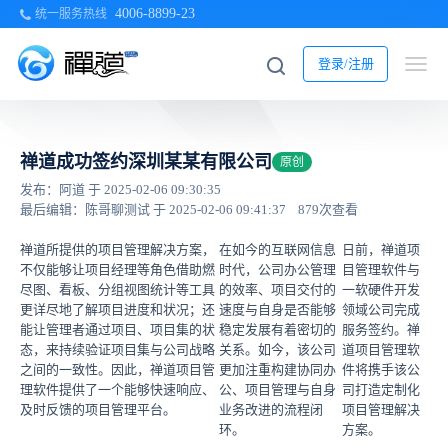
4006-8899-23
统一服务热线
登录/注册
禅道成功签约深圳某某有限公司
原创
发布：阿道 于 2025-02-06 09:30:35
最后编辑：陈哥聊测试 于 2025-02-06 09:41:37
879次查看
禅道所提供的项目管理解决方案，
在如今的互联网信息
日前，禅道项
不仅能够让项目经理等角色借助燃
时代，公司办公管理
目管理软件与
尽图、看板、分组视图统计等工具
的效率、项目交付的
一软硬件开发
更详尽地了解项目进度和状况；还
速度与自身是否能够
领域公司完成
能让管理者通过项目、项目集的状
稳定发展有着密切的
服务签约。禅
态，来持续验证项目集与公司战略
关系。如今，该公司
道项目管理软
之间的一致性。因此，禅道项目管
更加注重构建协同办
件将携手该公
理软件提供了一个能够快速响应、
公、项目管理与自身
司打造定制化
及时反馈的项目管理平台。
业务改进的流程闭
项目管理解决
环。
方案。