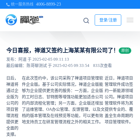
4006-8899-23
统一服务热线
登录/注册
今日喜报，禅道又签约上海某某有限公司了！
原创
发布：阿道 于 2025-02-05 09:11:13
最后编辑：陈哥聊测试 于 2025-02-05 09:33:54
833次查看
日后，
在此次签约中，该公司采购了禅道项目管理软
近日，禅道项目
禅道将
件企业版。基于公司实际情况，禅道企业版能
管理软件成功签
通过企
够为企业提供更完善的服务：一方面，企业版
约一新能源领域
业版为
的工时日志、甘特图等增强功能更加适合公司
公司。禅道项目
公司的
的内部流程化管理；另一方面，企业版还增加
管理软件将为其
项目管
了运维管理、OA办公管理、反馈管理，以及文
提供专业的、覆
理流程
档的版本管理及在线预览等功能，可以更有效
盖全生命周期的
提供更
地支持员工在研发管理流程之外的相关工作。
项目管理软件。
全面的
支撑。