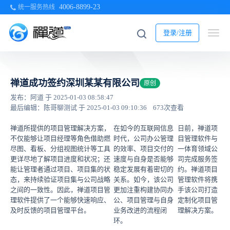
4006-8899-23
统一服务热线
登录/注册
禅道成功签约深圳某某有限公司
原创
发布：阿道 于 2025-01-03 08:58:47
最后编辑：陈哥聊测试 于 2025-01-03 09:10:36
673次查看
禅道所提供的项目管理解决方案，
在如今的互联网信息
日前，禅道项
不仅能够让项目经理等角色借助燃
时代，公司办公管理
目管理软件与
尽图、看板、分组视图统计等工具
的效率、项目交付的
一体育领域公
更详尽地了解项目进度和状况；还
速度与自身是否能够
司完成服务签
能让管理者通过项目、项目集的状
稳定发展有着密切的
约。禅道项目
态，来持续验证项目集与公司战略
关系。如今，该公司
管理软件将携
之间的一致性。因此，禅道项目管
更加注重构建协同办
手该公司打造
理软件提供了一个能够快速响应、
公、项目管理与自身
定制化项目管
及时反馈的项目管理平台。
业务改进的流程闭
理解决方案。
环。