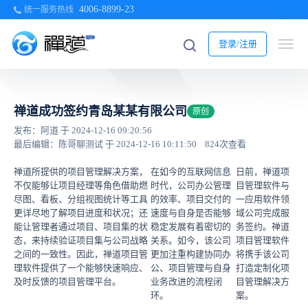
4006-8899-23
统一服务热线
登录/注册
禅道成功签约青岛某某有限公司
原创
发布：阿道 于 2024-12-16 09:20:56
最后编辑：陈哥聊测试 于 2024-12-16 10:11:50
824次查看
禅道所提供的项目管理解决方案，
在如今的互联网信息
日前，禅道项
不仅能够让项目经理等角色借助燃
时代，公司办公管理
目管理软件与
尽图、看板、分组视图统计等工具
的效率、项目交付的
一应用软件领
更详尽地了解项目进度和状况；还
速度与自身是否能够
域公司完成服
能让管理者通过项目、项目集的状
稳定发展有着密切的
务签约。禅道
态，来持续验证项目集与公司战略
关系。如今，该公司
项目管理软件
之间的一致性。因此，禅道项目管
更加注重构建协同办
将携手该公司
理软件提供了一个能够快速响应、
公、项目管理与自身
打造定制化项
及时反馈的项目管理平台。
业务改进的流程闭
目管理解决方
环。
案。