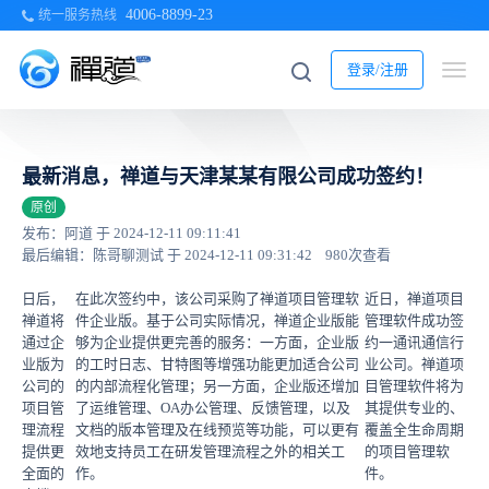
4006-8899-23
统一服务热线
登录/注册
最新消息，禅道与天津某某有限公司成功签约！
原创
发布：阿道 于 2024-12-11 09:11:41
最后编辑：陈哥聊测试 于 2024-12-11 09:31:42
980次查看
日后，
在此次签约中，该公司采购了禅道项目管理软
近日，禅道项目
禅道将
件企业版。基于公司实际情况，禅道企业版能
管理软件成功签
通过企
够为企业提供更完善的服务：一方面，企业版
约一通讯通信行
业版为
的工时日志、甘特图等增强功能更加适合公司
业公司。禅道项
公司的
的内部流程化管理；另一方面，企业版还增加
目管理软件将为
项目管
了运维管理、OA办公管理、反馈管理，以及
其提供专业的、
理流程
文档的版本管理及在线预览等功能，可以更有
覆盖全生命周期
提供更
效地支持员工在研发管理流程之外的相关工
的项目管理软
全面的
作。
件。