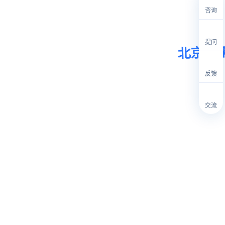
咨询
提问
北京某
反馈
交流
该公司是我国具备核电、
盖了核电前期策划、可行