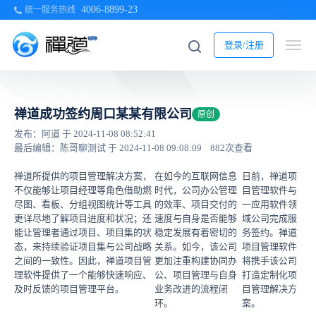
4006-8899-23
统一服务热线
登录/注册
禅道成功签约周口某某有限公司
原创
发布：阿道 于 2024-11-08 08:52:41
最后编辑：陈哥聊测试 于 2024-11-08 09:08:09
882次查看
禅道所提供的项目管理解决方案，
在如今的互联网信息
日前，禅道项
不仅能够让项目经理等角色借助燃
时代，公司办公管理
目管理软件与
尽图、看板、分组视图统计等工具
的效率、项目交付的
一应用软件领
更详尽地了解项目进度和状况；还
速度与自身是否能够
域公司完成服
能让管理者通过项目、项目集的状
稳定发展有着密切的
务签约。禅道
态，来持续验证项目集与公司战略
关系。如今，该公司
项目管理软件
之间的一致性。因此，禅道项目管
更加注重构建协同办
将携手该公司
理软件提供了一个能够快速响应、
公、项目管理与自身
打造定制化项
及时反馈的项目管理平台。
业务改进的流程闭
目管理解决方
环。
案。