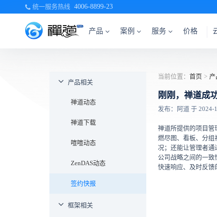
统一服务热线
4006-8899-23
产品
案例
服务
价格
当前位置：
首页
>
产
产品相关
刚刚，禅道成
禅道动态
发布：阿道 于 2024-10-
禅道下载
禅道所提供的项目管
燃尽图、看板、分组
喧喧动态
况；还能让管理者通
公司战略之间的一致
ZenDAS动态
快速响应、及时反馈
签约快报
框架相关