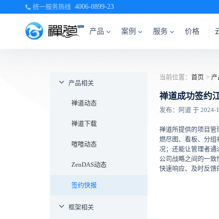
统一服务热线
4006-8899-23
产品
案例
服务
价格
当前位置：
首页
>
产
产品相关
禅道成功签约
禅道动态
发布：阿道 于 2024-10-
禅道下载
禅道所提供的项目管
燃尽图、看板、分组
喧喧动态
况；还能让管理者通
公司战略之间的一致
ZenDAS动态
快速响应、及时反馈
签约快报
框架相关