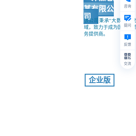
江西某
咨询
某有限公
司
该公司秉承“大数据驱
提问
域，致力于成为国内一
务提供商。
反馈
交流
企业版