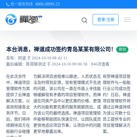
4006-8899-23
统一服务热线
登录/注册
本台消息，禅道成功签约青岛某某有限公司！
原创
发布：阿道 于 2024-10-16 08:42:11
最后编辑：陈哥聊测试 于 2024-10-16 09:06:58
846次查看
在此次合作
为解决项目进程难以跟进，人员状态无
祝贺禅道项目管
中，禅道项目
法及时得到反馈，现有管理模式不先进
理软件与一船舶
管理软件为其
的问题，该公司在一直在市面上寻找能
行业公司成功签
提供了云禅道
够缓解现有矛盾的项目管理软件。而禅
约！日后，禅道
解决方案，以
道在同类产品中以更优惠的价格、更强
项目管理软件将
高效衔接各业
大的功能和更完善的服务脱颖而出，成
通过云禅道持续
务环节。日
为该公司的最终选择。禅道项目管理软
为该公司数十位
后，我们将持
件能够帮助团队快速交付，让团队成员
员工提供专业的
续期待双方在
更快地适应项目节奏，让项目中的问题
项目管理解决方
船舶行业碰撞
更早地暴露出来。
案。