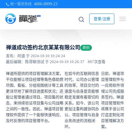
4006-8899-23
统一服务热线
登录/注册
禅道成功签约北京某某有限公司
原创
发布：阿道 于 2024-10-10 10:24:24
最后编辑：陈哥聊测试 于 2024-10-10 10:26:37
887次查看
禅道所提供的项目管理解决方案，
在如今的互联网信息
日前，禅道项
不仅能够让项目经理等角色借助燃
时代，公司办公管理
目管理软件与
尽图、看板、分组视图统计等工具
的效率、项目交付的
一应用软件领
更详尽地了解项目进度和状况；还
速度与自身是否能够
域公司完成服
能让管理者通过项目、项目集的状
稳定发展有着密切的
务签约。禅道
态，来持续验证项目集与公司战略
关系。如今，该公司
项目管理软件
之间的一致性。因此，禅道项目管
更加注重构建协同办
将携手该公司
理软件提供了一个能够快速响应、
公、项目管理与自身
打造定制化项
及时反馈的项目管理平台。
业务改进的流程闭
目管理解决方
环。
案。